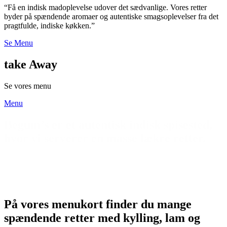
“Få en indisk madoplevelse udover det sædvanlige. Vores retter
byder på spændende aromaer og autentiske smagsoplevelser fra det
pragtfulde, indiske køkken.”
Se Menu
take Away
Se vores menu
Menu
På vores menukort finder du mange
spændende retter med kylling, lam og
oksekød, vegetarretter, fiskeretter og
børneretter.
Du kan ringe og bestille et bord, hvis du
gerne vil spise her, eller takeaway, hvis du